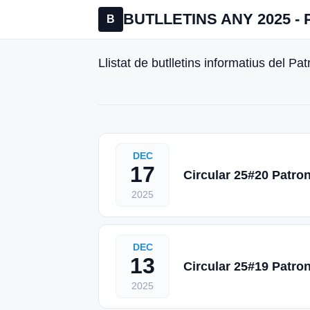
BUTLLETINS ANY 2025 
B
Llistat de butlletins informatius del P
DEC
17
Circular 25#20 Patro
2025
DEC
13
Circular 25#19 Patro
2025