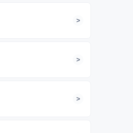
>
>
>