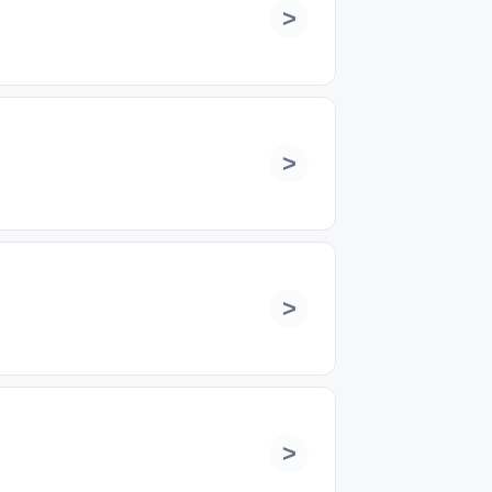
>
>
>
>